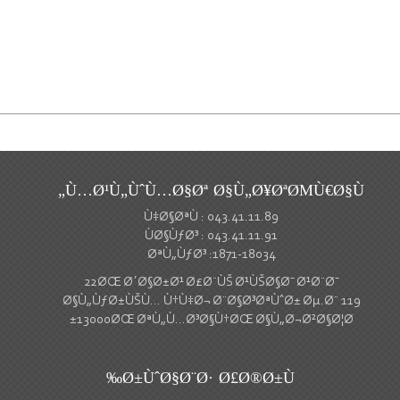
Ù…Ø¹Ù„ÙˆÙ…Ø§Øª Ø§Ù„Ø¥ØªØΜÙ€Ø§Ù„
Ù‡Ø§ØªÙ : 043.41.11.89
ÙØ§ÙƒØ³ : 043.41.11.91
ØªÙ„ÙƒØ³ :1871-18034
22ØŒ Ø´Ø§Ø±Ø¹ Ø£Ø¨ÙŠ Ø¹ÙŠØ§Ø¯ Ø¹Ø¨Ø¯
Ø§Ù„ÙƒØ±ÙŠÙ… Ù†Ù‡Ø¬ Ø¨Ø§Ø³ØªÙˆØ± Øµ.Ø¨ 119
13000ØŒ ØªÙ„Ù…Ø³Ø§Ù†ØŒ Ø§Ù„Ø¬Ø²Ø§Ø¦Ø±
Ø±ÙˆØ§Ø¨Ø· Ø£Ø®Ø±Ù‰