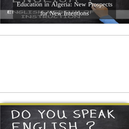
عربية
tion in Algeria: New Prospects
for New Intentions