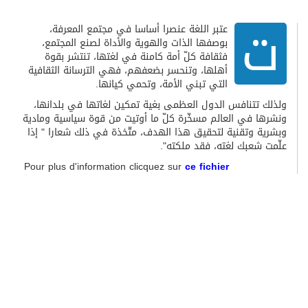
ت
عتبر اللغة عنصرا أساسا في مجتمع المعرفة،
بوصفها الذات والهوية والأداة لصنع المجتمع،
فثقافة كلّ أمة كامنة في لغتها، تنتشر بقوة
أهلها، وتنحسر بضعفهم، فهي الترسانة الثقافية
التي تبني الأمة، وتحمي كيانها.
ولذلك تتنافس الدول العظمى بغية تمكين لغاتها في بلدانها،
ونشرها في العالم مسخّرة كلّ ما أوتيت من قوة سياسية ومادية
وبشرية وتقنية لتحقيق هذا الهدف، متّخذة في ذلك شعارا " إذا
علّمت شعبك لغته، فقد ملكته".
Pour plus d'information clicquez sur
ce fichier