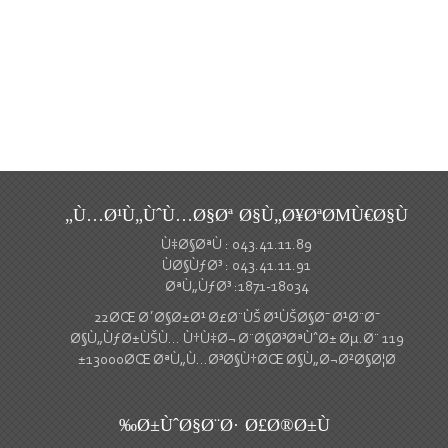
Ù…Ø¹Ù„ÙˆÙ…Ø§Øª Ø§Ù„Ø¥ØªØΜÙ€Ø§Ù„
Ù‡Ø§ØªÙ : 043.41.11.89
ÙØ§ÙƒØ³ : 043.41.11.91
ØªÙ„ÙƒØ³ :1871-18034
22ØŒ Ø´Ø§Ø±Ø¹ Ø£Ø¨ÙŠ Ø¹ÙŠØ§Ø¯ Ø¹Ø¨Ø¯
Ø§Ù„ÙƒØ±ÙŠÙ… Ù†Ù‡Ø¬ Ø¨Ø§Ø³ØªÙˆØ± Øµ.Ø¨ 119
13000ØŒ ØªÙ„Ù…Ø³Ø§Ù†ØŒ Ø§Ù„Ø¬Ø²Ø§Ø¦Ø±
Ø±ÙˆØ§Ø¨Ø· Ø£Ø®Ø±Ù‰